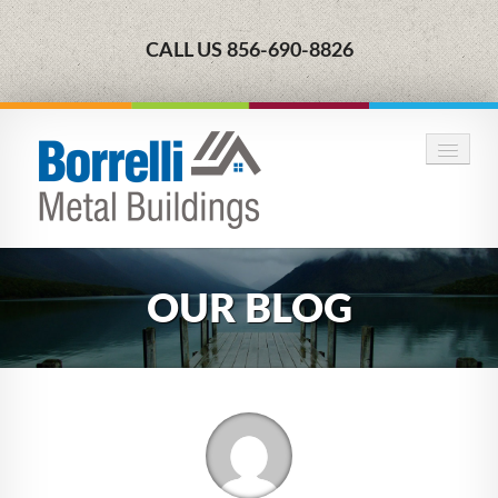
CALL US 856-690-8826
HOME
OUR BLOG
ABOUT US
METAL BUILDINGS
PANEL SYSTEMS
CONTACT