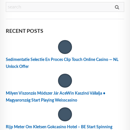
RECENT POSTS
Sedimentatie Selectie En Proces Clip Touch Online Casino — NL
Unlock Offer
Milyen Viszonzás Módszer Jár AceWin Kaszinó Vállalja •
Magyarország Start Playing Weisscasino
Rijp Meter Om Kletsen Gokcasino Hotel – BE Start Spinning