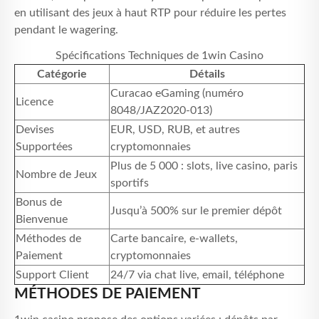
en utilisant des jeux à haut RTP pour réduire les pertes
pendant le wagering.
Spécifications Techniques de 1win Casino
Catégorie
Détails
Curacao eGaming (numéro
Licence
8048/JAZ2020-013)
Devises
EUR, USD, RUB, et autres
Supportées
cryptomonnaies
Plus de 5 000 : slots, live casino, paris
Nombre de Jeux
sportifs
Bonus de
Jusqu’à 500% sur le premier dépôt
Bienvenue
Méthodes de
Carte bancaire, e-wallets,
Paiement
cryptomonnaies
Support Client
24/7 via chat live, email, téléphone
MÉTHODES DE PAIEMENT