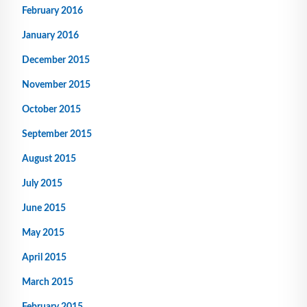
February 2016
January 2016
December 2015
November 2015
October 2015
September 2015
August 2015
July 2015
June 2015
May 2015
April 2015
March 2015
February 2015