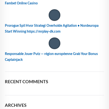
Fambet Online Casino
Prorogue Spil Hvor Strategi Overholde Agitation • Nordeuropa
Start Winning https://mrplay-dk.com
Responsable Jouer Putz — région européenne Grab Your Bonus
Captainjack
RECENT COMMENTS
ARCHIVES