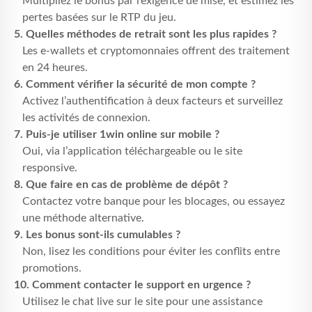
Multipliez le bonus par l’exigence de mise, et estimez les
pertes basées sur le RTP du jeu.
5. Quelles méthodes de retrait sont les plus rapides ?
Les e-wallets et cryptomonnaies offrent des traitement
en 24 heures.
6. Comment vérifier la sécurité de mon compte ?
Activez l’authentification à deux facteurs et surveillez
les activités de connexion.
7. Puis-je utiliser 1win online sur mobile ?
Oui, via l’application téléchargeable ou le site
responsive.
8. Que faire en cas de problème de dépôt ?
Contactez votre banque pour les blocages, ou essayez
une méthode alternative.
9. Les bonus sont-ils cumulables ?
Non, lisez les conditions pour éviter les conflits entre
promotions.
10. Comment contacter le support en urgence ?
Utilisez le chat live sur le site pour une assistance